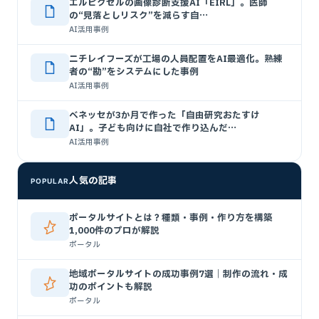
エルピクセルの画像診断支援AI「EIRL」。医師
の“見落としリスク”を減らす自…
AI活用事例
ニチレイフーズが工場の人員配置をAI最適化。熟練
者の“勘”をシステムにした事例
AI活用事例
ベネッセが3か月で作った「自由研究おたすけ
AI」。子ども向けに自社で作り込んだ…
AI活用事例
人気の記事
POPULAR
ポータルサイトとは？種類・事例・作り方を構築
1,000件のプロが解説
ポータル
地域ポータルサイトの成功事例7選｜制作の流れ・成
功のポイントも解説
ポータル