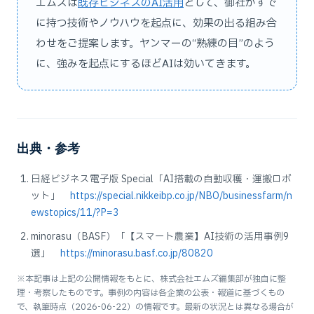
エムズは
既存ビジネスのAI活用
として、御社がすで
に持つ技術やノウハウを起点に、効果の出る組み合
わせをご提案します。ヤンマーの“熟練の目”のよう
に、強みを起点にするほどAIは効いてきます。
出典・参考
日経ビジネス電子版 Special「AI搭載の自動収穫・運搬ロボ
ット」
https://special.nikkeibp.co.jp/NBO/businessfarm/n
ewstopics/11/?P=3
minorasu（BASF）「【スマート農業】AI技術の活用事例9
選」
https://minorasu.basf.co.jp/80820
※本記事は上記の公開情報をもとに、株式会社エムズ編集部が独自に整
理・考察したものです。事例の内容は各企業の公表・報道に基づくもの
で、執筆時点（2026-06-22）の情報です。最新の状況とは異なる場合が