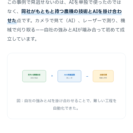
この事例で見逃せないのは、AIを単独で使ったのでは
なく、
同社がもともと持つ農機の技術とAIを掛け合わ
せた
点です。カメラで見て（AI）、レーザーで測り、機
械で刈り取る——自社の強みとAIが噛み合って初めて成
立しています。
長年の農機技術
AIの画像認識
自動収穫
×
→
自社の強み
新しい目
熟練と同等
図：自社の強みとAIを掛け合わせることで、難しい工程を
自動化できた。