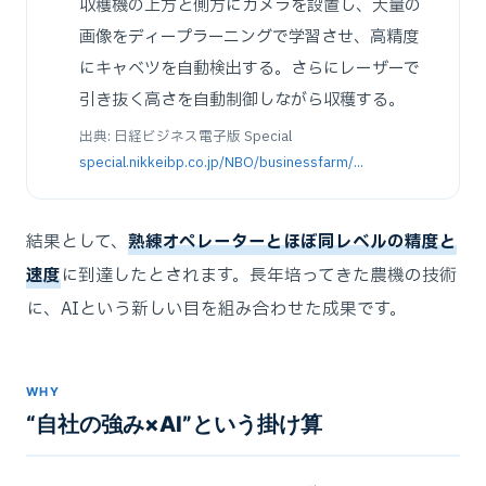
収穫機の上方と側方にカメラを設置し、大量の
画像をディープラーニングで学習させ、高精度
にキャベツを自動検出する。さらにレーザーで
引き抜く高さを自動制御しながら収穫する。
出典: 日経ビジネス電子版 Special
special.nikkeibp.co.jp/NBO/businessfarm/...
結果として、
熟練オペレーターとほぼ同レベルの精度と
速度
に到達したとされます。長年培ってきた農機の技術
に、AIという新しい目を組み合わせた成果です。
WHY
“自社の強み×AI”という掛け算