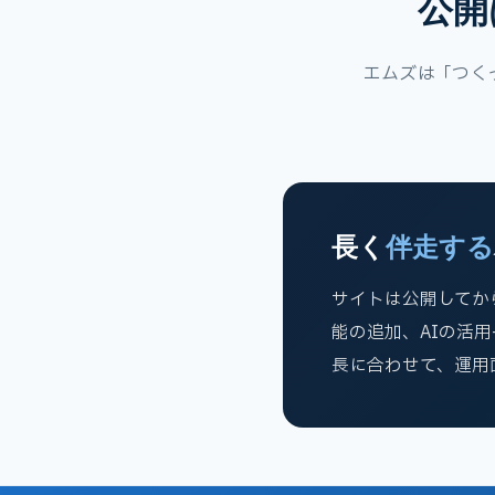
公開
エムズは「つく
長く
伴走する
サイトは公開してか
能の追加、AIの活
長に合わせて、運用