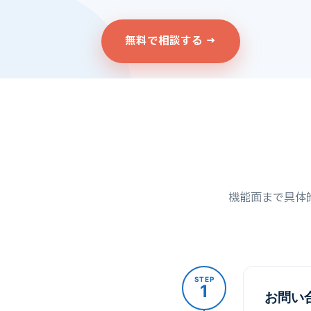
無料で相談する →
機能面まで具体
STEP
1
お問い