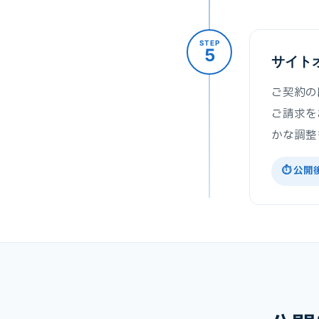
STEP
5
サイト
ご契約の
ご請求を
かな調整
⏱ 公開