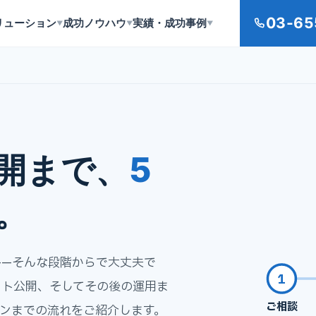
03-65
リューション
成功ノウハウ
実績・成功事例
▼
▼
▼
開まで、
5
。
——そんな段階からで大丈夫で
1
イト公開、そしてその後の運用ま
ご相談
プンまでの流れをご紹介します。