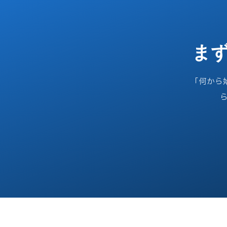
ま
「何から