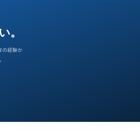
い。
年の経験か
。