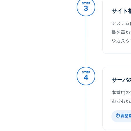
STEP
3
サイト
システム
整を重ね
やカスタ
STEP
4
サーバ
本番用の
おおむね
⏱ 調整