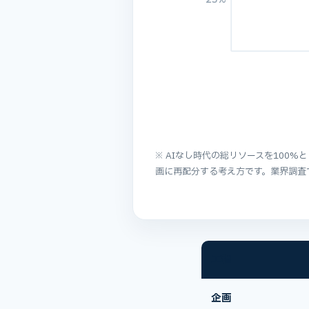
※ AIなし時代の総リソースを100
画に再配分する考え方です。業界調査
工程
企画