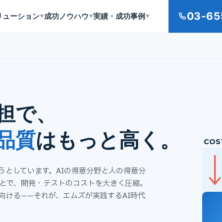
03-65
リューション
成功ノウハウ
実績・成功事例
▼
▼
▼
分担で、
品質
はもっと高く。
COS
うとしています。AIの得意分野と人の得意分
とで、開発・テストのコストを大きく圧縮。
向ける——それが、エムズが実践するAI時代