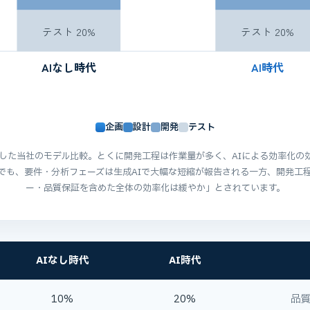
テスト 20%
テスト 20%
AIなし時代
AI時代
企画
設計
開発
テスト
%とした当社のモデル比較。とくに開発工程は作業量が多く、AIによる効率化
でも、要件・分析フェーズは生成AIで大幅な短縮が報告される一方、開発工
ー・品質保証を含めた全体の効率化は緩やか」とされています。
AIなし時代
AI時代
10%
20%
品