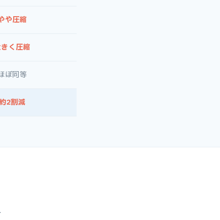
やや圧縮
大きく圧縮
ほぼ同等
約2割減
へ