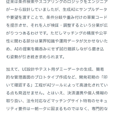
従来は条件検索やスコアリングのロジックをエンジニア
が一から設計していましたが、生成AIにサンプルデータ
や要望を渡すことで、条件分岐や重み付けの草案コード
を提示させ、それを人が検証・調整するという分業が広
がりつつあるわけです。ただしマッチングの精度や公平
性に関わる部分は業界知識や運用データが欠かせないた
め、AIの提案を鵜呑みにせず試行錯誤しながら磨き込
む姿勢が引き続き求められます。
加えて、UI設計やテスト用ダミーデータの生成、簡易
的な管理画面のプロトタイプ作成など、開発初期の「叩
いて確認する」工程がAIツールによって高速化されてい
る点も見逃せません。とはいえ、決済連携や個人情報の
取り扱い、法令対応などマッチングサイト特有のセキュ
リティ要件は一朝一夕に固まるものではなく、専門的な