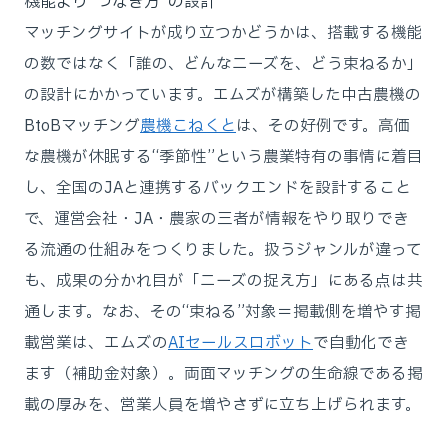
機能より“つなぎ方”の設計
マッチングサイトが成り立つかどうかは、搭載する機能
の数ではなく「誰の、どんなニーズを、どう束ねるか」
の設計にかかっています。エムズが構築した中古農機の
BtoBマッチング
農機こねくと
は、その好例です。高価
な農機が休眠する“季節性”という農業特有の事情に着目
し、全国のJAと連携するバックエンドを設計すること
で、運営会社・JA・農家の三者が情報をやり取りでき
る流通の仕組みをつくりました。扱うジャンルが違って
も、成果の分かれ目が「ニーズの捉え方」にある点は共
通します。なお、その“束ねる”対象＝掲載側を増やす掲
載営業は、エムズの
AIセールスロボット
で自動化でき
ます（補助金対象）。両面マッチングの生命線である掲
載の厚みを、営業人員を増やさずに立ち上げられます。