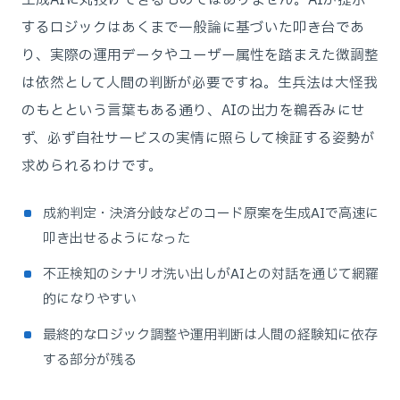
生成AIに丸投げできるものではありません。AIが提示
するロジックはあくまで一般論に基づいた叩き台であ
り、実際の運用データやユーザー属性を踏まえた微調整
は依然として人間の判断が必要ですね。生兵法は大怪我
のもとという言葉もある通り、AIの出力を鵜呑みにせ
ず、必ず自社サービスの実情に照らして検証する姿勢が
求められるわけです。
成約判定・決済分岐などのコード原案を生成AIで高速に
叩き出せるようになった
不正検知のシナリオ洗い出しがAIとの対話を通じて網羅
的になりやすい
最終的なロジック調整や運用判断は人間の経験知に依存
する部分が残る