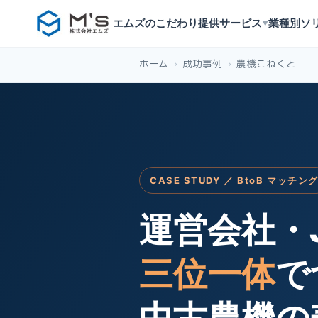
エムズのこだわり
提供サービス
業種別ソ
▼
ホーム
›
成功事例
›
農機こねくと
CASE STUDY ／ BtoB マッチン
運営会社・
三位一体
で
中古農機の