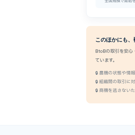
全国規模で需給
このほかにも、
BtoBの取引を安
ています。
🔒 農機の状態や
🔒 組織間の取引
🔒 商機を逃さな