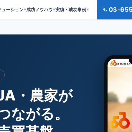
03-65
リューション
成功ノウハウ
実績・成功事例
▼
▼
▼
グ
JA・農家が
つながる。
売買基盤