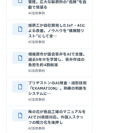
管理。広大な製鉄所の“危険”を自
動で見張る
AI活用事例
旭鉄工が自社開発したIoT・AIに
よる改善。ノウハウを“横展開リ
スト”にして全…
AI活用事例
相模原市が議会答弁をAIで支援。
過去5年分を学習し、答弁作成の
負担を約4割削減
AI活用事例
ブリヂストンのAI検査・成形技術
「EXAMATION」。熟練の判断を
システムに…
AI活用事例
梅の花が食品工場のマニュアルを
AIで20言語対応。外国人スタッ
フの戦力化を後押し
AI活用事例