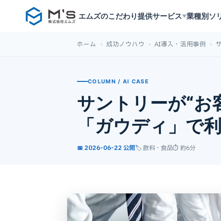
エムズのこだわり
提供サービス
業種別ソ
▼
ホーム
›
成功ノウハウ
›
AI導入・活用事例
›
COLUMN / AI CASE
サントリーが“お
「ガウディ」で利
📅 2026-06-22 公開
🏷️ 飲料・食品
⏱ 約6分