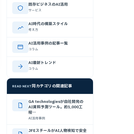
既存ビジネスのAI活用
サービス
AI時代の構築スタイル
考え方
AI活用事例の記事一覧
コラム
AI最新トレンド
コラム
同カテゴリの関連記事
READ NEXT
GA technologiesが自社開発の
AI賃料予測ツール。約1,000工
程…
AI活用事例
JFEスチールがAI人物検知で安全