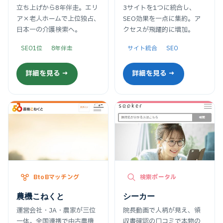
立ち上げから8年伴走。エリ
3サイトを1つに統合し、
ア×老人ホームで上位独占、
SEO効果を一点に集約。ア
日本一の介護検索へ。
クセスが飛躍的に増加。
SEO1位
8年伴走
サイト統合
SEO
詳細を見る →
詳細を見る →
BtoBマッチング
検索ポータル
農機こねくと
シーカー
運営会社・JA・農家が三位
院長動画で人柄が見え、領
一体。全国連携で中古農機
収書確認の口コミで本物の