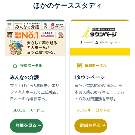
ほかのケーススタディ
検索ポータル
情報ポータル
みんなの介護
iタウンページ
立ち上げから8年伴走。エリ
黄色い電話帳のWeb版。日
ア×老人ホームで上位独占、
本最大級600万件に、コラム
日本一の介護検索へ。
と詐欺対策連動を新設。
SEO1位
8年伴走
600万件
詐欺対策
詳細を見る →
詳細を見る →