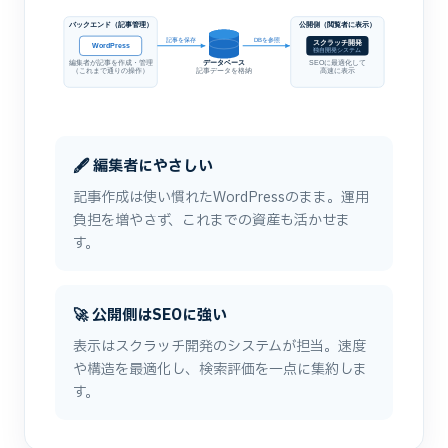
バックエンド（記事管理）
公開側（閲覧者に表示）
記事を保存
DBを参照
スクラッチ開発
WordPress
独自開発システム
編集者が記事を作成・管理
データベース
SEOに最適化して
（これまで通りの操作）
記事データを格納
高速に表示
🖋 編集者にやさしい
記事作成は使い慣れたWordPressのまま。運用
負担を増やさず、これまでの資産も活かせま
す。
🚀 公開側はSEOに強い
表示はスクラッチ開発のシステムが担当。速度
や構造を最適化し、検索評価を一点に集約しま
す。