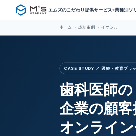
エムズのこだわり
提供サービス
業種別ソ
▼
ホーム
›
成功事例
›
イオシル
CASE STUDY ／ 医療・教育プ
歯科医師の
企業の顧客
オンライン