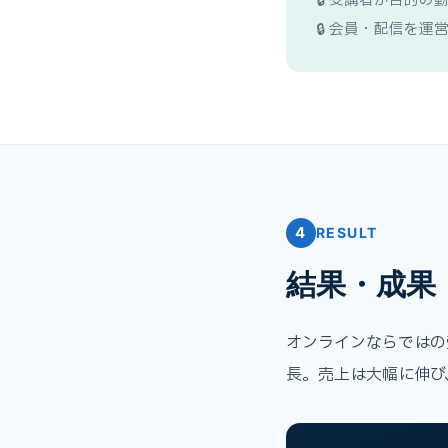
🔒 受講者が目的
🔒 会員・配信を
4
RESULT
結果・成果
オンラインならではの
長。売上は大幅に伸び