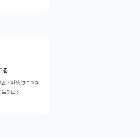
する
顧客と継続的につな
を生み出す。