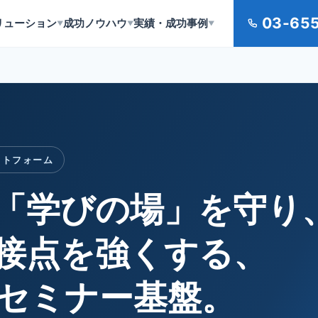
03-65
リューション
成功ノウハウ
実績・成功事例
▼
▼
▼
ラットフォーム
「学びの場」を
守り
接点を
強くする、
セミナー基盤。