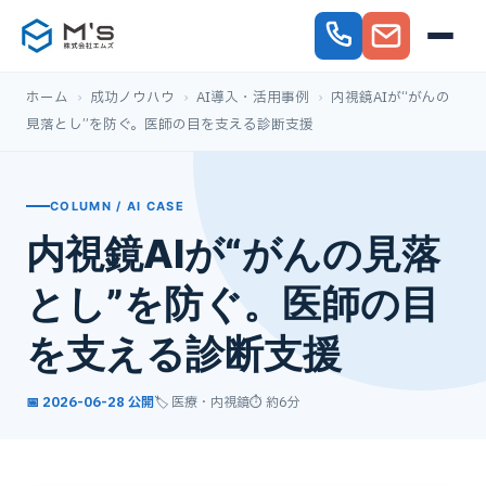
ホーム
›
成功ノウハウ
›
AI導入・活用事例
›
内視鏡AIが“がんの
見落とし”を防ぐ。医師の目を支える診断支援
COLUMN / AI CASE
内視鏡AIが“がんの見落
とし”を防ぐ。医師の目
を支える診断支援
📅 2026-06-28 公開
🏷️ 医療・内視鏡
⏱ 約6分