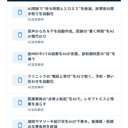
AI問診で“待ち時間と入力ミス”を削減。診察前の聞
き取りを自動化
AI活用事例
音声からカルテを自動作成。医師の“書く時間”をAI
が肩代わり
AI活用事例
脳MRIやCTの読影をAIが支援。放射線科医の“目”を
補う
AI活用事例
クリニックの“電話と受付”をAIで軽く。予約・問い
合わせを自動化
AI活用事例
医療事務の“点検と転記”をAIで。レセプトミスと残
業を減らす
AI活用事例
退院サマリーや紹介状をAIが下書き。看護師・医師
の文書負担を軽減