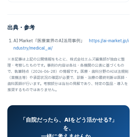
出典・参考
AI Market「医療業界のAI活用事例」
https://ai-market.jp/i
ndustry/medical_ai/
※本記事は上記の公開情報をもとに、株式会社エムズ編集部が独自に整
理・考察したものです。事例の内容は各社・各機関の公表に基づくもの
で、執筆時点（2026-06-28）の情報です。医療・歯科分野のAIは法規制
（薬機法等）や承認状況の確認が必要で、診断・治療の最終判断は医師・
歯科医師が行います。考察部分は当社の見解であり、特定の製品・導入を
推奨するものではありません。
「自院だったら、AIをどう活かせる?」
を、
一緒に考えませんか。