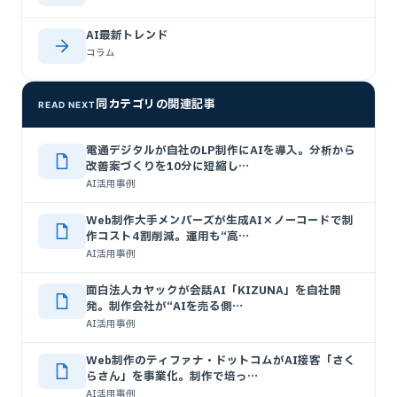
AI最新トレンド
コラム
同カテゴリの関連記事
READ NEXT
電通デジタルが自社のLP制作にAIを導入。分析から
改善案づくりを10分に短縮し…
AI活用事例
Web制作大手メンバーズが生成AI×ノーコードで制
作コスト4割削減。運用も“高…
AI活用事例
面白法人カヤックが会話AI「KIZUNA」を自社開
発。制作会社が“AIを売る側…
AI活用事例
Web制作のティファナ・ドットコムがAI接客「さく
らさん」を事業化。制作で培っ…
AI活用事例