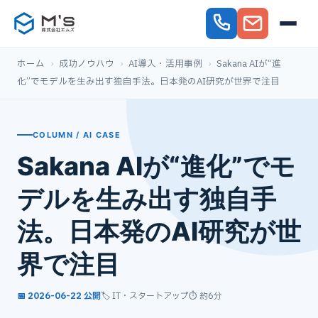
ホーム
›
成功ノウハウ
›
AI導入・活用事例
›
Sakana AIが“進
化”でモデルを生み出す独自手法。日本発のAI研究が世界で注目
COLUMN / AI CASE
Sakana AIが“進化”でモ
デルを生み出す独自手
法。日本発のAI研究が世
界で注目
📅 2026-06-22 公開
🏷️ IT・スタートアップ
⏱ 約6分