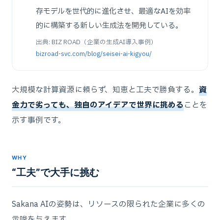
存モデルを世代的に進化させ、最適なAIを効率
的に構築する新しい生成法を開発している。
出典: BIZ ROAD（企業の生成AI導入事例）
bizroad-svc.com/blog/seisei-ai-kigyou/
大規模な計算資源に頼らず、知恵と工夫で勝負する。
資
金力で劣っても、独自のアイデアで世界に挑める
ことを
示す事例です。
WHY
“工夫”で大手に挑む
Sakana AIの姿勢は、リソースの限られた企業に多くの
示唆を与えます。