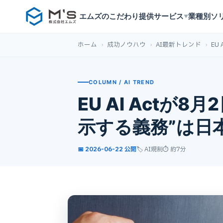
エムズのこだわり
提供サービス
業種別ソ
▼
ホーム
›
成功ノウハウ
›
AI最新トレンド
›
EU
COLUMN / AI TREND
EU AI Act
示する義務”は日
📅 2026-06-22 公開
🏷️ AI規制
⏱ 約7分