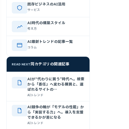
既存ビジネスのAI活用
サービス
AI時代の構築スタイル
考え方
AI最新トレンドの記事一覧
コラム
同カテゴリの関連記事
READ NEXT
AIが“代わりに買う”時代へ。検索
から「委任」へ変わる購買と、選
ばれるサイトの…
AIトレンド
AI競争の軸が「モデルの性能」か
ら「実装する力」へ。導入を支援
できるかが差になる
AIトレンド