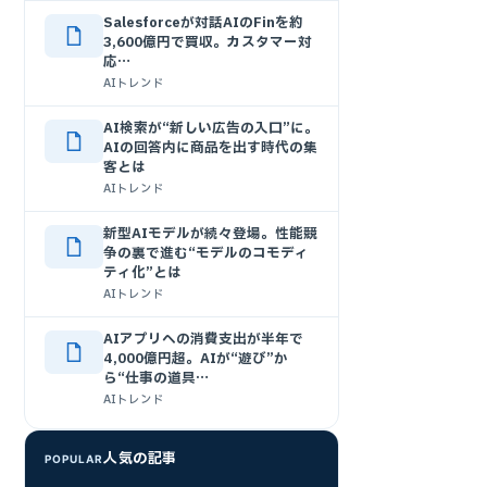
Salesforceが対話AIのFinを約
3,600億円で買収。カスタマー対
応…
AIトレンド
AI検索が“新しい広告の入口”に。
AIの回答内に商品を出す時代の集
客とは
AIトレンド
新型AIモデルが続々登場。性能競
争の裏で進む“モデルのコモディ
ティ化”とは
AIトレンド
AIアプリへの消費支出が半年で
4,000億円超。AIが“遊び”か
ら“仕事の道具…
AIトレンド
人気の記事
POPULAR