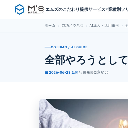
エムズのこだわり
提供サービス
業種別ソ
▼
ホーム
›
成功ノウハウ
›
AI導入・活用事例
›
COLUMN / AI GUIDE
全部やろうとして
📅 2026-06-28 公開
🏷️ 優先順位
⏱ 約5分