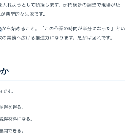
を入れようとして頓挫します。部門横断の調整で現場が疲
れが典型的な失敗です。
務
から始めること。「この作業の時間が半分になった」とい
次の業務へ広げる推進力になります。急がば回れです。
のか
由です。
納得を得る。
説得材料になる。
展開できる。