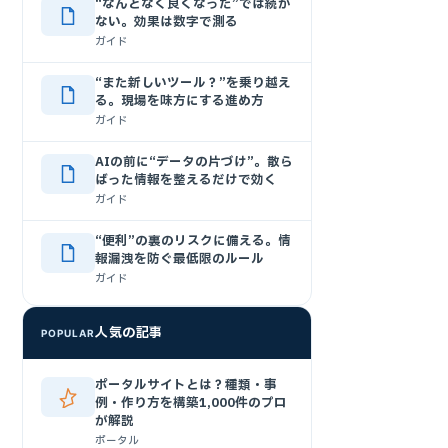
“なんとなく良くなった”では続か
ない。効果は数字で測る
ガイド
“また新しいツール？”を乗り越え
る。現場を味方にする進め方
ガイド
AIの前に“データの片づけ”。散ら
ばった情報を整えるだけで効く
ガイド
“便利”の裏のリスクに備える。情
報漏洩を防ぐ最低限のルール
ガイド
人気の記事
POPULAR
ポータルサイトとは？種類・事
例・作り方を構築1,000件のプロ
が解説
ポータル