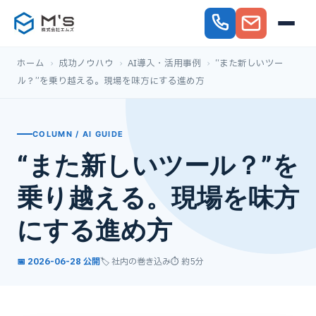
ホーム
›
成功ノウハウ
›
AI導入・活用事例
›
“また新しいツー
ル？”を乗り越える。現場を味方にする進め方
COLUMN / AI GUIDE
“また新しいツール？”を
乗り越える。現場を味方
にする進め方
📅 2026-06-28 公開
🏷️ 社内の巻き込み
⏱ 約5分