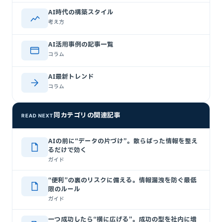
AI時代の構築スタイル
考え方
AI活用事例の記事一覧
コラム
AI最新トレンド
コラム
同カテゴリの関連記事
READ NEXT
AIの前に“データの片づけ”。散らばった情報を整え
るだけで効く
ガイド
“便利”の裏のリスクに備える。情報漏洩を防ぐ最低
限のルール
ガイド
一つ成功したら“横に広げる”。成功の型を社内に増