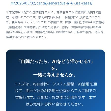
m/2025/05/02/dental-generative-ai-6-use-cases/
※本記事は上記の公開情報をもとに、株式会社エムズ編集部が独自に整
理・考察したものです。事例の内容は各社・各機関の公表に基づくもの
で、執筆時点（2026-06-28）の情報です。医療・歯科分野のAIは法規制
（薬機法等）や承認状況の確認が必要で、診断・治療の最終判断は医師・
歯科医師が行います。考察部分は当社の見解であり、特定の製品・導入を
推奨するものではありません。
「自院だったら、AIをどう活かせる?」
を、
一緒に考えませんか。
エムズは、Web制作・システム構築・AI活用を通
じて、御社だけのAI活用を企画から二人三脚でご
支援します。ご相談・お見積りは無料です。まず
はお気軽にお問い合わせください。