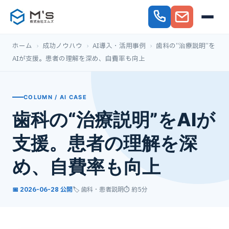
ホーム
›
成功ノウハウ
›
AI導入・活用事例
›
歯科の“治療説明”を
AIが支援。患者の理解を深め、自費率も向上
COLUMN / AI CASE
歯科の“治療説明”をAIが
支援。患者の理解を深
め、自費率も向上
📅 2026-06-28 公開
🏷️ 歯科・患者説明
⏱ 約5分