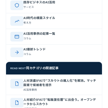
既存ビジネスのAI活用
サービス
AI時代の構築スタイル
考え方
AI活用事例の記事一覧
コラム
AI最新トレンド
コラム
同カテゴリの関連記事
READ NEXT
人材派遣がAIで“スカウトの属人化”を解消。マッチ
度順で候補者を提示
AI活用事例
人材紹介がAIで“転職潜在層”に出会う。オープンデ
ータからスカウト