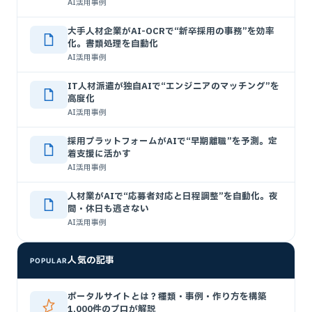
AI活用事例
大手人材企業がAI-OCRで“新卒採用の事務”を効率
化。書類処理を自動化
AI活用事例
IT人材派遣が独自AIで“エンジニアのマッチング”を
高度化
AI活用事例
採用プラットフォームがAIで“早期離職”を予測。定
着支援に活かす
AI活用事例
人材業がAIで“応募者対応と日程調整”を自動化。夜
間・休日も逃さない
AI活用事例
人気の記事
POPULAR
ポータルサイトとは？種類・事例・作り方を構築
1,000件のプロが解説