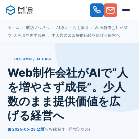
ホーム
›
成功ノウハウ
›
AI導入・活用事例
›
Web制作会社がAI
で“人を増やさず成長”。少人数のまま提供価値を広げる経営へ
COLUMN / AI CASE
Web制作会社がAIで“人
を増やさず成長”。少人
数のまま提供価値を広
げる経営へ
📅 2026-06-28 公開
🏷️ Web制作・経営
⏱ 約6分