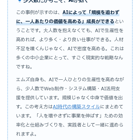
少人数だからこそ、AIが効く
この事例が示すのは、
AIによって「規模を追わず
に、一人あたりの価値を高める」成長ができる
とい
うことです。大人数を抱えなくても、AIで生産性を
高めれば、より多く・より良い仕事ができる。人材
不足を嘆くんじゃなく、AIで密度を高める。これは
多くの中小企業にとって、すごく現実的な戦略なん
ですね。
エムズ自身も、AIで一人ひとりの生産性を高めなが
ら、少人数でWeb制作・システム構築・AI活用支
援を提供しています。規模じゃなく中身で価値を出
す。この考え方は
AI時代の構築スタイル
にまとめて
います。「人を増やさずに事業を伸ばす」ための効
率化と仕組みづくりを、実践者として一緒に進めら
れますよ。