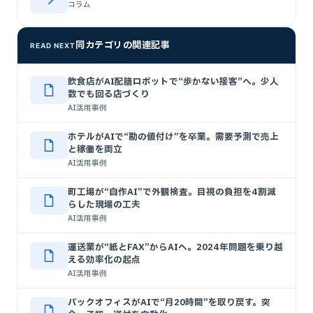
コラム
同カテゴリの関連記事
READ NEXT
飲食店がAI配膳ロボットで“歩かない接客”へ。少人
数でも回る店づくり
AI活用事例
ホテルがAIで“勘の値付け”を卒業。需要予測で売上
と稼働を両立
AI活用事例
町工場が“自作AI”で外観検査。目視の負担を4割減
らした現場の工夫
AI活用事例
運送業が“紙とFAX”からAIへ。2024年問題を乗り越
える効率化の起点
AI活用事例
バックオフィスがAIで“月20時間”を取り戻す。突