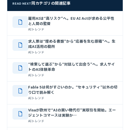
同カテゴリの関連記事
READ NEXT
雇用AIは“高リスク”へ。EU AI Actが求める公平性
と人間の監督
AIトレンド
求人票は“埋める書類”から“応募を生む原稿”へ。生
成AI活用の勘所
AIトレンド
“検索して選ぶ”から“対話して出会う”へ。求人サイ
トのAI体験革命
AIトレンド
Fable 5は何がすごいのか。“セキュリティ”以外の切
り口で読み解く
AIトレンド
Visaが欧州で“AIの買い物代行”実取引を開始。エー
ジェントコマースは実験か…
AIトレンド