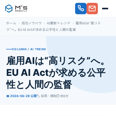
ホーム
›
成功ノウハウ
›
AI最新トレンド
›
雇用AIは“高リス
ク”へ。EU AI Actが求める公平性と人間の監督
COLUMN / AI TREND
雇用AIは“高リスク”へ。
EU AI Actが求める公平
性と人間の監督
📅 2026-06-28 公開
🏷️ 採用・規制
⏱ 約6分