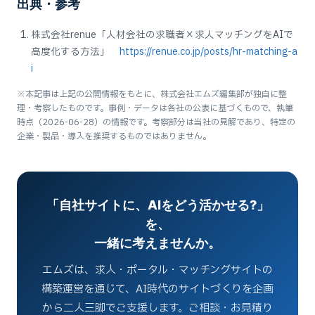
出典・参考
株式会社renue「人材会社の求職者×求人マッチングをAIで
高度化する方法」
https://renue.co.jp/posts/hr-matching-a
i
※本記事は上記の公開情報をもとに、株式会社エムズ編集部が独自に整
理・考察したものです。事例・データは各社の公表に基づくもので、執筆
時点（2026-06-28）の情報です。考察部分は当社の見解であり、特定の
企業・製品・導入を推奨するものではありません。
「自社サイトに、AIをどう活かせる?」
を、
一緒に考えませんか。
エムズは、求人・ポータル・マッチングサイトの
構築運営を通じて、AI時代のサイトづくりを企画
から二人三脚でご支援します。ご相談・お見積り