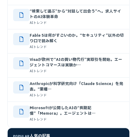
“検索して選ぶ”から“対話して出会う”へ。求人サイ
トのAI体験革命
AIトレンド
Fable 5は何がすごいのか。“セキュリティ”以外の切
り口で読み解く
AIトレンド
Visaが欧州で“AIの買い物代行”実取引を開始。エー
ジェントコマースは実験か…
AIトレンド
Anthropicが科学研究向け「Claude Science」を発
表。“業種…
AIトレンド
Microsoftが公開したAIの“長期記
憶”「Memora」。エージェントは…
AIトレンド
人気の記事
POPULAR