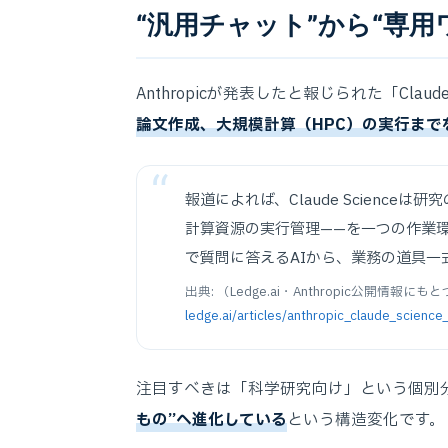
“汎用チャット”から“専用
Anthropicが発表したと報じられた「Claud
論文作成、大規模計算（HPC）の実行まで
報道によれば、Claude Scienc
計算資源の実行管理——を一つの作業
で質問に答えるAIから、業務の道具一
出典: （Ledge.ai・Anthropic公開情
ledge.ai/articles/anthropic_claude_scienc
注目すべきは「科学研究向け」という個別
もの”へ進化している
という構造変化です。