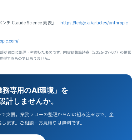
ンチ Claude Science 発表」
https://ledge.ai/articles/anthropic_
opic.com/
が独自に整理・考察したものです。内容は執筆時点（2026-07-07）の情報
推奨するものではありません。
業務専用のAI環境」を
設計しませんか。
〜で支援。業務フローの整理からAIの組み込みまで、企
案します。ご相談・お見積りは無料です。