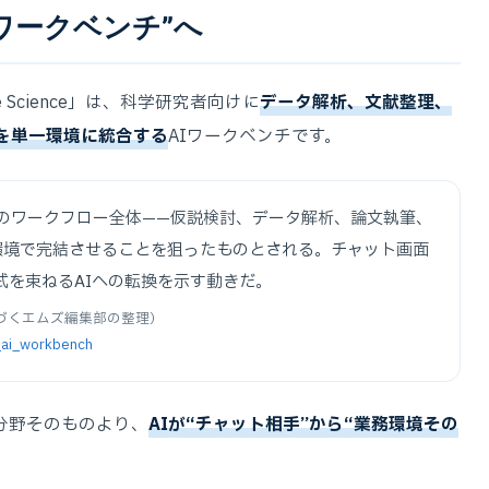
ワークベンチ”へ
e Science」は、科学研究者向けに
データ解析、文献整理、
を単一環境に統合する
AIワークベンチです。
eは研究のワークフロー全体——仮説検討、データ解析、論文執筆、
環境で完結させることを狙ったものとされる。チャット画面
式を束ねるAIへの転換を示す動きだ。
報にもとづくエムズ編集部の整理）
e_ai_workbench
分野そのものより、
AIが“チャット相手”から“業務環境その