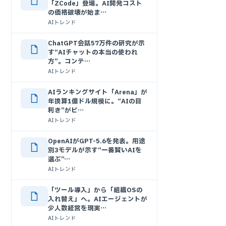
「ZCode」登場。AI開発コスト
の価格破壊が始ま…
AIトレンド
ChatGPT会話57万件の研究が示
す“AIチャットの本当の使われ
方”。コンテ…
AIトレンド
AIランキングサイト「Arena」が
年換算1億ドル規模に。“AIの目
利き”がビ…
AIトレンド
OpenAIがGPT-5.6を発表。用途
別3モデルが示す“一番賢いAIを
選ぶ”…
AIトレンド
「ツール導入」から「組織OSの
入れ替え」へ。AIエージェントが
少人数経営を現実…
AIトレンド