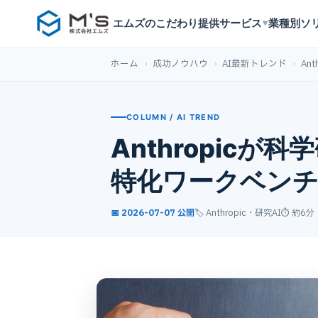
エムズのこだわり
提供サービス
業種別ソ
▼
ホーム
›
成功ノウハウ
›
AI最新トレンド
›
An
COLUMN / AI TREND
Anthropicが科
特化ワークベンチ
📅 2026-07-07 公開
🏷️ Anthropic・研究AI
⏱ 約6分