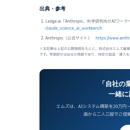
出典・参考
Ledge.ai「Anthropic、科学研究向けAIワークベ
claude_science_ai_workbench
Anthropic（公式サイト）
https://www.anthr
※本記事は上記の公開情報をもとに、株式会社エムズ編集部
です。考察部分は当社の見解であり、特定の製品・導入を
「自社の
一緒に
エムズは、AIシステム構築を20万円
画から二人三脚でご提