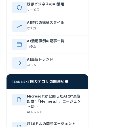
既存ビジネスのAI活用
サービス
AI時代の構築スタイル
考え方
AI活用事例の記事一覧
コラム
AI最新トレンド
コラム
同カテゴリの関連記事
READ NEXT
Microsoftが公開したAIの“長期
記憶”「Memora」。エージェン
トは…
AIトレンド
月18ドルの開発エージェント