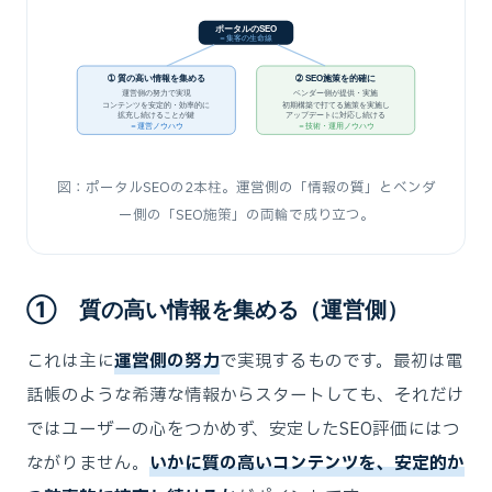
ポータルのSEO
＝集客の生命線
➀ 質の高い情報を集める
➁ SEO施策を的確に
運営側の努力で実現
ベンダー側が提供・実施
コンテンツを安定的・効率的に
初期構築で打てる施策を実施し
拡充し続けることが鍵
アップデートに対応し続ける
＝運営ノウハウ
＝技術・運用ノウハウ
図：ポータルSEOの2本柱。運営側の「情報の質」とベンダ
ー側の「SEO施策」の両輪で成り立つ。
➀ 質の高い情報を集める（運営側）
これは主に
運営側の努力
で実現するものです。最初は電
話帳のような希薄な情報からスタートしても、それだけ
ではユーザーの心をつかめず、安定したSEO評価にはつ
ながりません。
いかに質の高いコンテンツを、安定的か