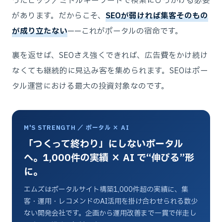
ったビッグ／ミドルキーワードで検索にひっかける必要
があります。だからこそ、
SEOが弱ければ集客そのもの
が成り立たない
——これがポータルの宿命です。
裏を返せば、SEOさえ強くできれば、広告費をかけ続け
なくても継続的に見込み客を集められます。SEOはポー
タル運営における最大の投資対象なのです。
M'S STRENGTH ／ ポータル × AI
「つくって終わり」にしないポータル
へ。1,000件の実績 × AI で“伸びる”形
に。
エムズはポータルサイト構築1,000件超の実績に、集
客・運用・レコメンドのAI活用を掛け合わせられる数少
ない開発会社です。企画から運用改善まで一貫で伴走し