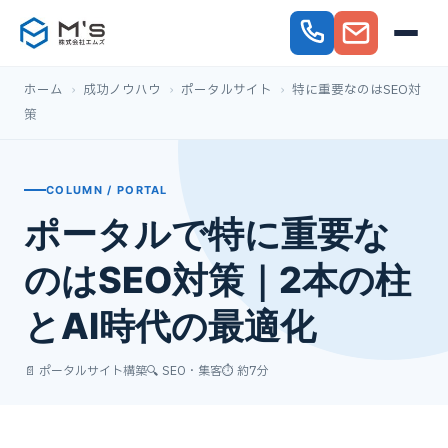
ホーム
›
成功ノウハウ
›
ポータルサイト
›
特に重要なのはSEO対
策
COLUMN / PORTAL
ポータルで特に重要な
のはSEO対策｜2本の柱
とAI時代の最適化
📄 ポータルサイト構築
🔍 SEO・集客
⏱ 約7分