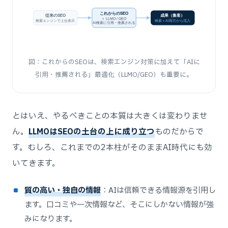
これからのSEO
成果（集客）
従来のSEO
＋ LLMO / GEO
検索エンジンで上位表示
検索＋AI両方から流入
AI検索に引用・推薦される
図：これからのSEOは、検索エンジン対策に加えて「AIに
引用・推薦される」最適化（LLMO/GEO）も重要に。
とはいえ、やるべきことの本質は大きくは変わりませ
ん。
LLMOはSEOの土台の上に成り立つ
ものだからで
す。むしろ、これまでの2本柱がそのままAI時代にも効
いてきます。
質の高い・独自の情報
：AIは信頼できる情報源を引用し
ます。口コミや一次情報など、そこにしかない情報が強
みになります。