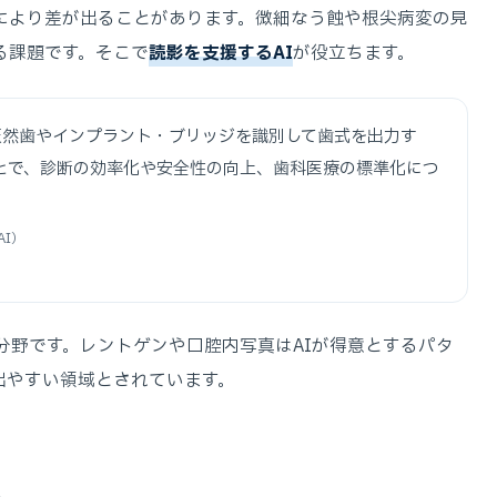
により差が出ることがあります。微細なう蝕や根尖病変の見
る課題です。そこで
読影を支援するAI
が役立ちます。
天然歯やインプラント・ブリッジを識別して歯式を出力す
ことで、診断の効率化や安全性の向上、歯科医療の標準化につ
AI）
分野です。レントゲンや口腔内写真はAIが得意とするパタ
出やすい領域とされています。