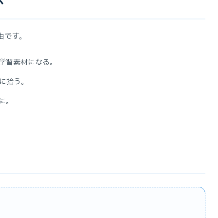
か
由です。
学習素材になる。
的に拾う。
に。