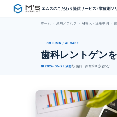
エムズのこだわり
提供サービス
業種別ソ
▼
ホーム
›
成功ノウハウ
›
AI導入・活用事例
›
COLUMN / AI CASE
歯科レントゲンを
📅 2026-06-28 公開
🏷️ 歯科・画像診断
⏱ 約6分