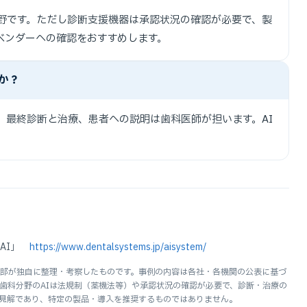
分野です。ただし診断支援機器は承認状況の確認が必要で、製
ベンダーへの確認をおすすめします。
か？
、最終診断と治療、患者への説明は歯科医師が担います。AI
断AI」
https://www.dentalsystems.jp/aisystem/
部が独自に整理・考察したものです。事例の内容は各社・各機関の公表に基づ
療・歯科分野のAIは法規制（薬機法等）や承認状況の確認が必要で、診断・治療の
見解であり、特定の製品・導入を推奨するものではありません。