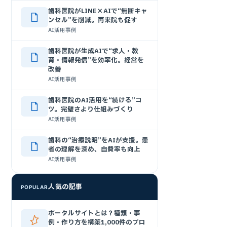
歯科医院がLINE×AIで“無断キャ
ンセル”を削減。再来院も促す
AI活用事例
歯科医院が生成AIで“求人・教
育・情報発信”を効率化。経営を
改善
AI活用事例
歯科医院のAI活用を“続ける”コ
ツ。完璧さより仕組みづくり
AI活用事例
歯科の“治療説明”をAIが支援。患
者の理解を深め、自費率も向上
AI活用事例
人気の記事
POPULAR
ポータルサイトとは？種類・事
例・作り方を構築1,000件のプロ