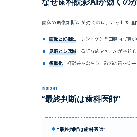
なぜ歯科読影AIが効くの
歯科の画像診断AIが効くのは、こうした理
画像と好相性
：レントゲンや口腔内写真が
見落とし低減
：微細な病変を、AIが客観
標準化
：経験差をならし、診断の質を均一
INSIGHT
“最終判断は歯科医師”
“最終判断は歯科医師”