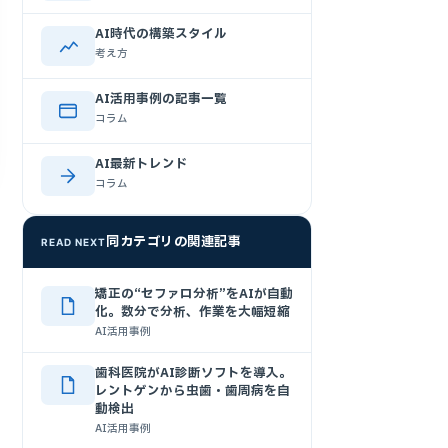
AI時代の構築スタイル
考え方
AI活用事例の記事一覧
コラム
AI最新トレンド
コラム
同カテゴリの関連記事
READ NEXT
矯正の“セファロ分析”をAIが自動
化。数分で分析、作業を大幅短縮
AI活用事例
歯科医院がAI診断ソフトを導入。
レントゲンから虫歯・歯周病を自
動検出
AI活用事例