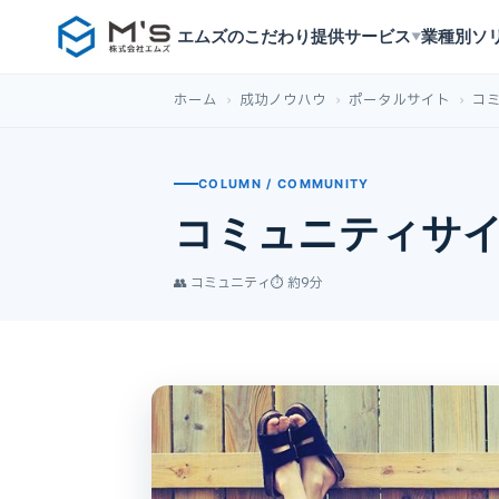
エムズのこだわり
提供サービス
業種別ソ
▼
ホーム
›
成功ノウハウ
›
ポータルサイト
›
コ
COLUMN / COMMUNITY
コミュニティサ
👥 コミュニティ
⏱ 約9分