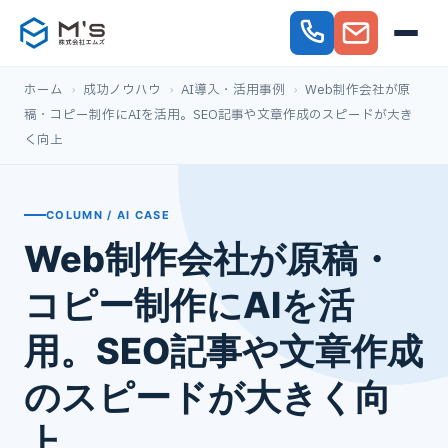
ホーム
›
成功ノウハウ
›
AI導入・活用事例
›
Web制作会社が原
稿・コピー制作にAIを活用。SEO記事や文章作成のスピードが大き
く向上
COLUMN / AI CASE
Web制作会社が原稿・
コピー制作にAIを活
用。SEO記事や文章作成
のスピードが大きく向
上