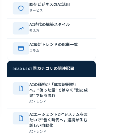
既存ビジネスのAI活用
サービス
AI時代の構築スタイル
考え方
AI最新トレンドの記事一覧
コラム
同カテゴリの関連記事
READ NEXT
AIの価格が「成果報酬型」
へ。“使った量”ではなく“出た成
果”で払う流れ
AIトレンド
AIエージェントが“システムをま
たいで”働く時代へ。連携が生む
新しい自動化
AIトレンド