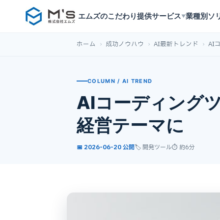
エムズのこだわり
提供サービス
業種別ソ
▼
ホーム
›
成功ノウハウ
›
AI最新トレンド
›
A
COLUMN / AI TREND
AIコーディング
経営テーマに
📅 2026-06-20 公開
🏷️ 開発ツール
⏱ 約6分