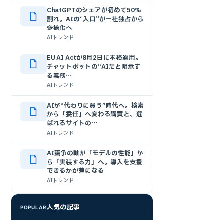
ChatGPTのシェアが初めて50%
割れ。AIの“入口”が一社独占から
多様化へ
AIトレンド
EU AI Actが8月2日に本格適用。
チャットボットの“AIだと明示す
る義務…
AIトレンド
AIが“代わりに買う”時代へ。検索
から「委任」へ変わる購買と、選
ばれるサイトの…
AIトレンド
AI競争の軸が「モデルの性能」か
ら「実装する力」へ。導入を支援
できるかが差になる
AIトレンド
人気の記事
POPULAR