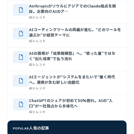
AnthropicがソウルにアジアでのClaude拠点を開
設。企業向けAIのア…
AIトレンド
AIコーディングツールの再編が進む。“どのツールを
選ぶか”が経営テーマに
AIトレンド
AIの価格が「成果報酬型」へ。“使った量”ではな
く“出た成果”で払う流れ
AIトレンド
AIエージェントが“システムをまたいで”働く時代
へ。連携が生む新しい自動化
AIトレンド
ChatGPTのシェアが初めて50%割れ。AIの“入
口”が一社独占から多様化へ
AIトレンド
人気の記事
POPULAR