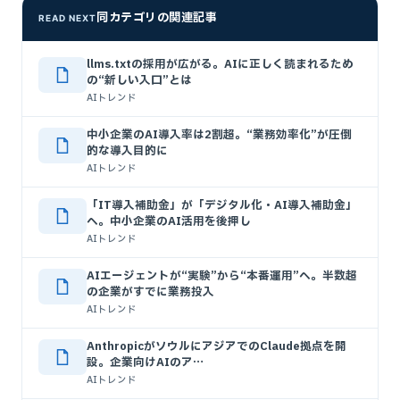
同カテゴリの関連記事
READ NEXT
llms.txtの採用が広がる。AIに正しく読まれるため
の“新しい入口”とは
AIトレンド
中小企業のAI導入率は2割超。“業務効率化”が圧倒
的な導入目的に
AIトレンド
「IT導入補助金」が「デジタル化・AI導入補助金」
へ。中小企業のAI活用を後押し
AIトレンド
AIエージェントが“実験”から“本番運用”へ。半数超
の企業がすでに業務投入
AIトレンド
AnthropicがソウルにアジアでのClaude拠点を開
設。企業向けAIのア…
AIトレンド