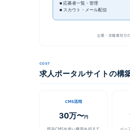
■ 応募者一覧・管理
■ スカウト・メール配信
企業・求職者双方
COST
求人ポータルサイトの構
CMS活用
30万〜
円
既存CMSを使い費用を抑えて
ベー