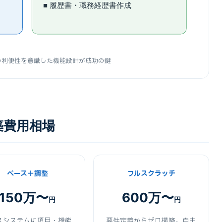
■ 履歴書・職務経歴書作成
の利便性を意識した機能設計が成功の鍵
築費用相場
ベース＋調整
フルスクラッチ
150万〜
600万〜
円
円
スシステムに項目・機能
要件定義からゼロ構築。自由