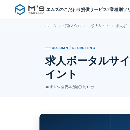
エムズのこだわり
提供サービス
業種別ソ
▼
ホーム
›
成功ノウハウ
›
求人サイト
›
求人ポ
COLUMN / RECRUITING
求人ポータルサイ
イント
💼 求人
🔧 必要な機能
⏱ 約11分