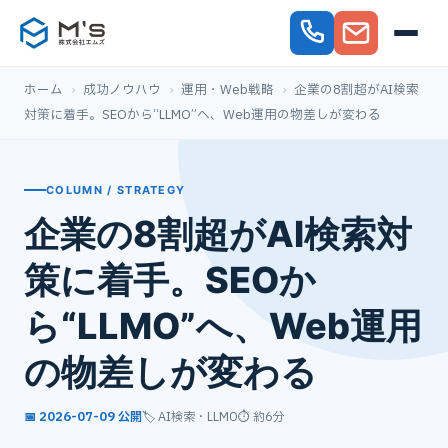
ホーム
›
成功ノウハウ
›
運用・Web戦略
›
企業の8割超がAI検索
対策に着手。SEOから“LLMO”へ、Web運用の物差しが変わる
COLUMN / STRATEGY
企業の8割超がAI検索対
策に着手。SEOか
ら“LLMO”へ、Web運用
の物差しが変わる
📅 2026-07-09 公開
🏷️ AI検索・LLMO
⏱ 約6分