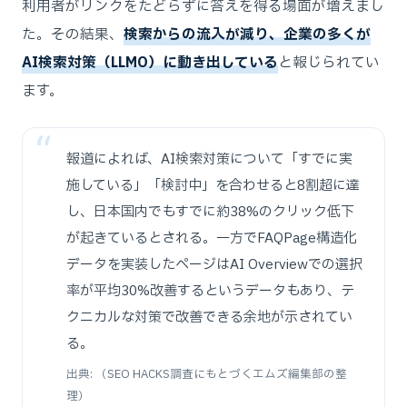
利用者がリンクをたどらずに答えを得る場面が増えまし
た。その結果、
検索からの流入が減り、企業の多くが
AI検索対策（LLMO）に動き出している
と報じられてい
ます。
報道によれば、AI検索対策について「すでに実
施している」「検討中」を合わせると8割超に達
し、日本国内でもすでに約38%のクリック低下
が起きているとされる。一方でFAQPage構造化
データを実装したページはAI Overviewでの選択
率が平均30%改善するというデータもあり、テ
クニカルな対策で改善できる余地が示されてい
る。
出典: （SEO HACKS調査にもとづくエムズ編集部の整
理）